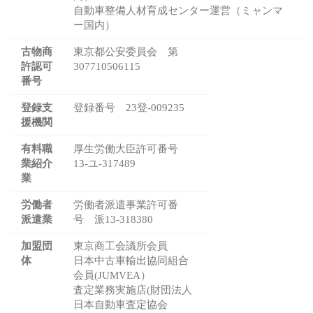
自動車整備人材育成センター運営（ミャンマ
ー国内）
古物商
東京都公安委員会 第
許認可
307710506115
番号
登録支
登録番号 23登-009235
援機関
有料職
厚生労働大臣許可番号
業紹介
13-ユ-317489
業
労働者
労働者派遣事業許可番
派遣業
号 派13-318380
加盟団
東京商工会議所会員
体
日本中古車輸出協同組合
会員(JUMVEA）
査定業務実施店(財団法人
日本自動車査定協会