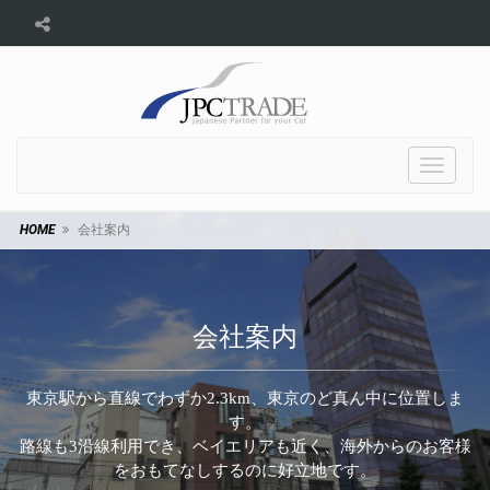
Toggle
navigat
HOME
会社案内
会社案内
東京駅から直線でわずか2.3km、東京のど真ん中に位置しま
す。
路線も3沿線利用でき、ベイエリアも近く、海外からのお客様
をおもてなしするのに好立地です。